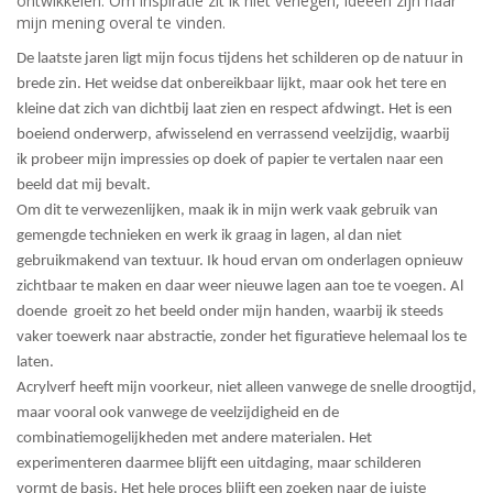
ontwikkelen. Om inspiratie zit ik niet verlegen, ideeën zijn naar
mijn mening overal te vinden.
De laatste jaren ligt mijn focus tijdens het schilderen op de natuur in
brede zin. Het weidse dat onbereikbaar lijkt, maar ook het tere en
kleine dat zich van dichtbij laat zien en respect afdwingt. Het is een
boeiend onderwerp, afwisselend en verrassend veelzijdig, waarbij
ik probeer mijn impressies op doek of papier te vertalen naar een
beeld dat mij bevalt.
Om dit te verwezenlijken, maak ik in mijn werk vaak gebruik van
gemengde technieken en werk ik graag in lagen, al dan niet
gebruikmakend van textuur. Ik houd ervan om onderlagen opnieuw
zichtbaar te maken en daar weer nieuwe lagen aan toe te voegen. Al
doende groeit zo het beeld onder mijn handen, waarbij ik steeds
vaker toewerk naar abstractie, zonder het figuratieve helemaal los te
laten.
Acrylverf heeft mijn voorkeur, niet alleen vanwege de snelle droogtijd,
maar vooral ook vanwege de veelzijdigheid en de
combinatiemogelijkheden met andere materialen. Het
experimenteren daarmee blijft een uitdaging, maar schilderen
vormt de basis. Het hele proces blijft een zoeken naar de juiste