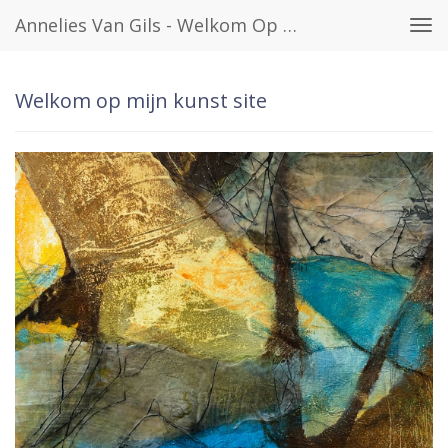
Annelies Van Gils - Welkom Op Mijn Kunst Site
Tog
navi
Welkom op mijn kunst site